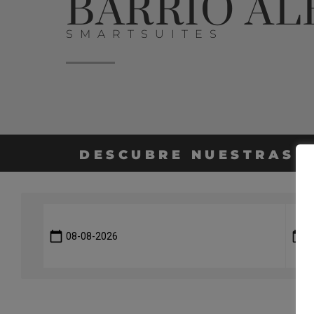
BARRIO AL
SMARTSUITES
DESCUBRE NUESTRAS 
calendar_today
calendar_today