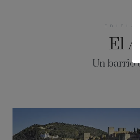
EDIFIC
El 
Un barrio 