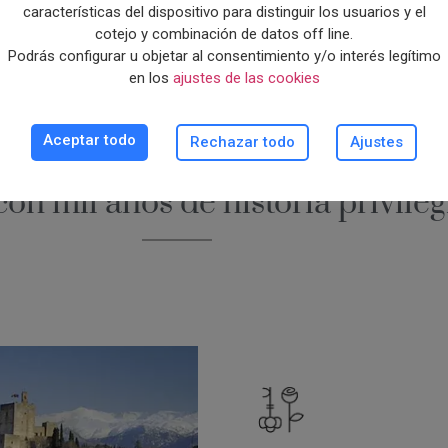
características del dispositivo para distinguir los usuarios y el
cotejo y combinación de datos off line.
Podrás configurar u objetar al consentimiento y/o interés legítimo
en los
ajustes de las cookies
IO APARTAMENTOS SMARTSUIT
Albaicín de Granad
Aceptar todo
Rechazar todo
Ajustes
con mil años de historia privile