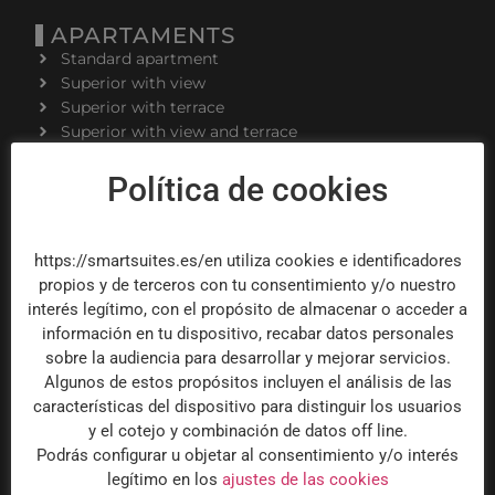
APARTAMENTS
Standard apartment
Superior with view
Superior with terrace
Superior with view and terrace
2 bedroom apartment
Política de cookies
Superior 2 bedrooms
Superior 2 bedroom terrace
Superior 3 bedrooms terrace
Penthouse 3 bedrooms views
https://smartsuites.es/en utiliza cookies e identificadores
propios y de terceros con tu consentimiento y/o nuestro
interés legítimo, con el propósito de almacenar o acceder a
información en tu dispositivo, recabar datos personales
sobre la audiencia para desarrollar y mejorar servicios.
LEGALS
Algunos de estos propósitos incluyen el análisis de las
Legal Notice
características del dispositivo para distinguir los usuarios
Privacy Policy
y el cotejo y combinación de datos off line.
Cookie Policy
Podrás configurar u objetar al consentimiento y/o interés
legítimo en los
ajustes de las cookies
Dispute resolution