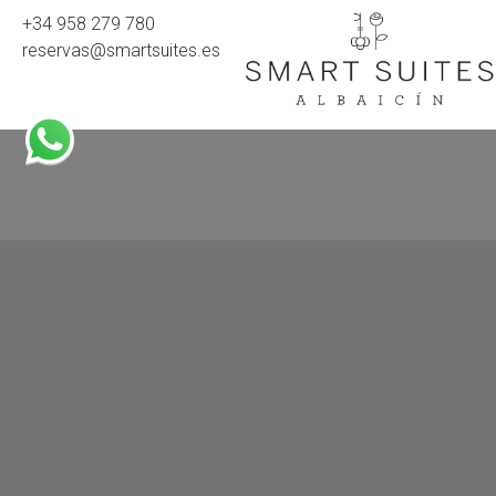
+34 958 279 780
reservas@smartsuites.es