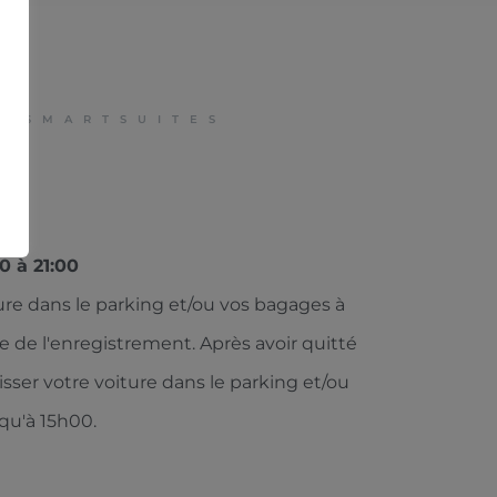
E SMARTSUITES
n
0 à 21:00
ure dans le parking et/ou vos bagages à
e de l'enregistrement. Après avoir quitté
sser votre voiture dans le parking et/ou
qu'à 15h00.