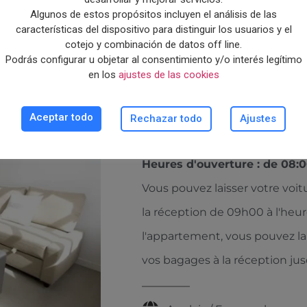
Algunos de estos propósitos incluyen el análisis de las
características del dispositivo para distinguir los usuarios y el
cotejo y combinación de datos off line.
Podrás configurar u objetar al consentimiento y/o interés legítimo
en los
ajustes de las cookies
CONSTRUCTION D
D'APPARTEMENTS
Réceptio
Aceptar todo
Rechazar todo
Ajustes
Heures d'ouverture : de 08:0
Vous pouvez laisser votre voit
la réception de 09h00 à l'heur
l'appartement, vous pouvez lai
vos bagages à la réception jus